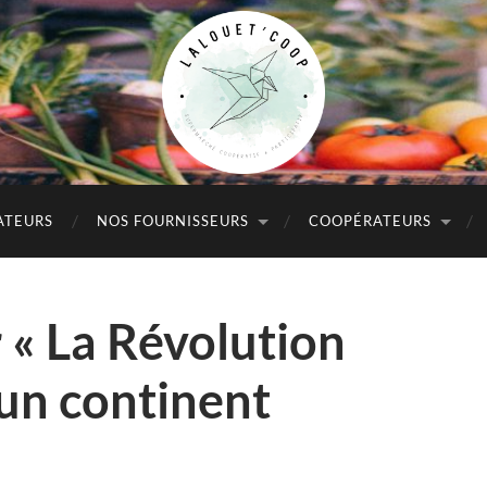
Lalouet'Coop
ATEURS
NOS FOURNISSEURS
COOPÉRATEURS
 « La Révolution
 un continent