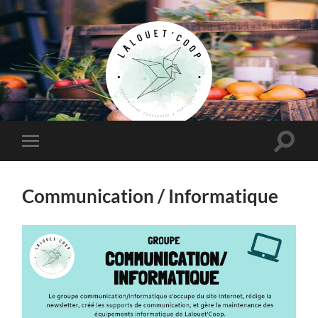
Lalouet'Coop
Toggle
Toggle
search
mobile
field
menu
Communication / Informatique