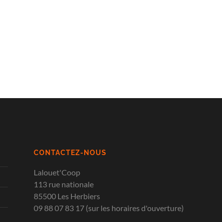
CONTACTEZ-NOUS
Lalouet'Coop
113 rue nationale
85500 Les Herbiers
09 88 07 83 17 (sur les horaires d'ouverture)